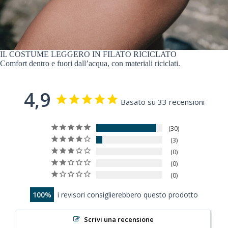
IL COSTUME LEGGERO IN FILATO RICICLATO
Comfort dentro e fuori dall’acqua, con materiali riciclati.
4,9
Basato su 33 recensioni
30
3
0
0
0
100
i revisori consiglierebbero questo prodotto
Scrivi una recensione