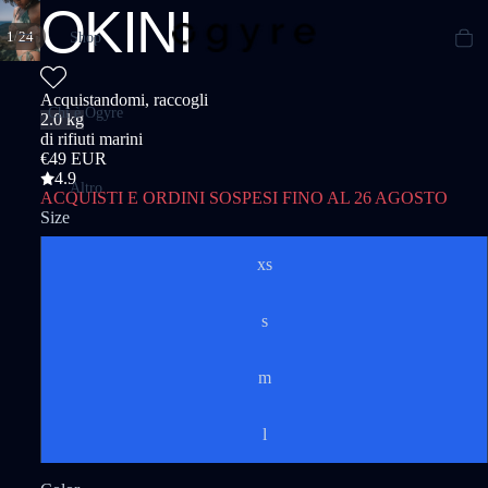
OKINI
/
1
24
Shop
Acquistandomi, raccogli
Chi è Ogyre
2.0 kg
di rifiuti marini
€49 EUR
4.9
Altro
ACQUISTI E ORDINI SOSPESI FINO AL 26 AGOSTO
Size
xs
s
m
l